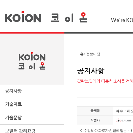
We're K
홈
>
정보마당
공지사항
갈란보일러의 따뜻한 소식을 전
여수 ㆍ해
여수 앞 바다 파도가 손 끝에 닿는