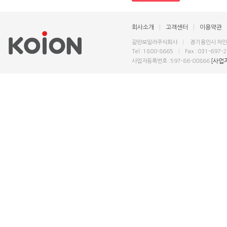
회사소개
|
고객센터
|
이용약관
갈란보일러주식회사
|
경기 용인시 처인구
Tel : 1800-8665
|
Fax : 031-697-
[사업
사업자등록번호 : 597-86-00866