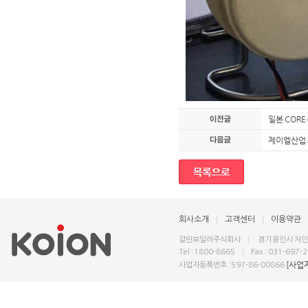
일본 COR
제이엘산업 
회사소개
|
고객센터
|
이용약관
갈란보일러주식회사
|
경기 용인시 처인구
Tel : 1800-8665
|
Fax : 031-697-
[사업
사업자등록번호 : 597-86-00866