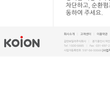
차단하고, 순환펌
동하여 주세요.
회사소개
|
고객센터
|
이용약관
갈란보일러주식회사
|
경기 용인시 처인구
Tel : 1800-8665
|
Fax : 031-697-
[사업
사업자등록번호 : 597-86-00866